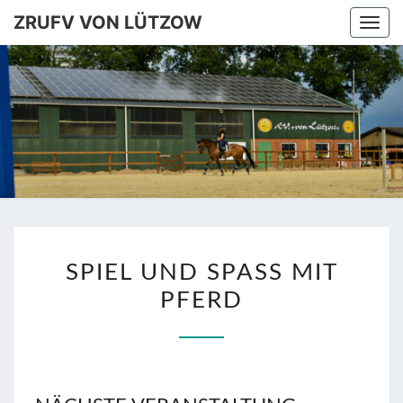
ZRUFV VON LÜTZOW
Togg
navi
ZRUFV
VON
LÜTZOW
SPIEL
SPIEL UND SPASS MIT
UND
PFERD
SPASS
MIT
PFERD