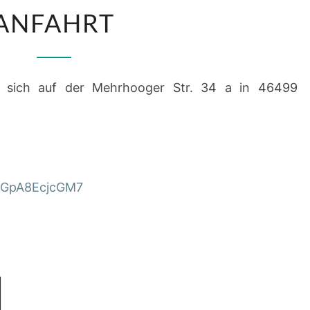
ANFAHRT
ANFAHRT
t sich auf der Mehrhooger Str. 34 a in 46499
YtGpA8EcjcGM7