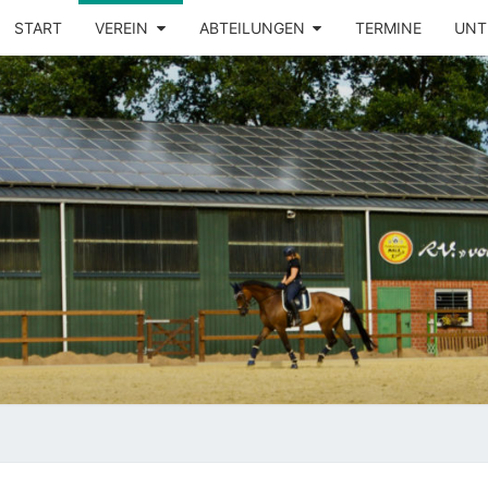
START
VEREIN
ABTEILUNGEN
TERMINE
UNT
ZRU
VO
LÜTZ